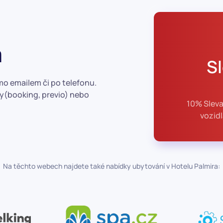
a
S
mo emailem či po telefonu.
ly(booking, previo) nebo
10% Sleva
vozid
Na těchto webech najdete také nabídky ubytování v Hotelu Palmira: