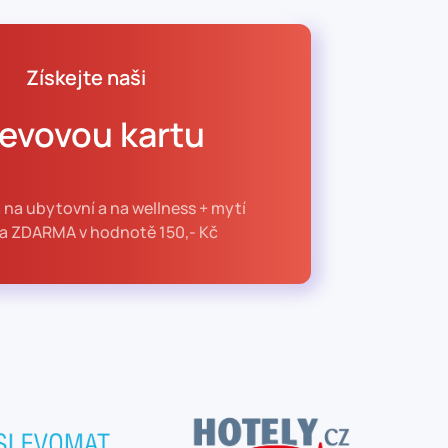
Získejte naši
levovou kartu
 na ubytovní a na wellness + mytí
la ZDARMA v hodnotě 150,- Kč